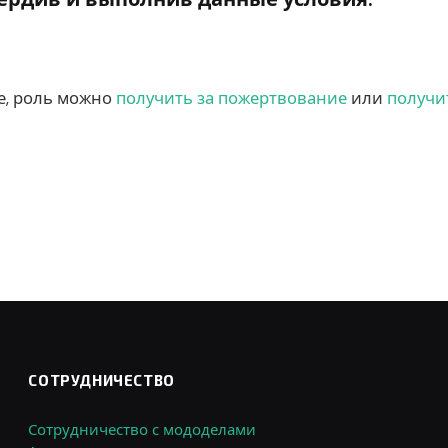
е, роль можно
получить за пожертвование
или
получи
СОТРУДНИЧЕСТВО
Сотрудничество с мододелами