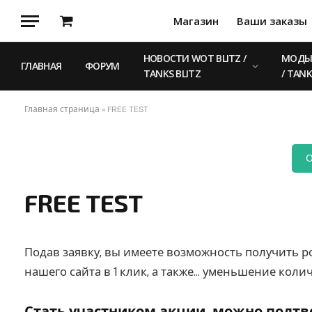
Магазин
Ваши заказы
Корзина
НОВОСТИ WOT BLITZ /
МОДЫ 
ГЛАВНАЯ
ФОРУМ
TANKS BLITZ
/ TANK
Главная страница
»
FREE TEST
О
FREE TEST
Подав заявку, вы имеете возможность получить ро
нашего сайта в 1 клик, а также… уменьшение колич
Стать участником акции, можно подтв