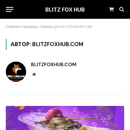
BLITZ FOX HUB
Корзин
Главная страница
»
Архивы для BLITZFOXHUB.COM
АВТОР:
BLITZFOXHUB.COM
BLITZFOXHUB.COM
Website