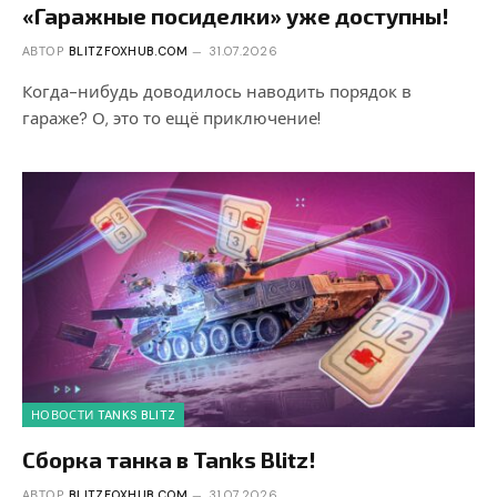
«Гаражные посиделки» уже доступны!
АВТОР
BLITZFOXHUB.COM
31.07.2026
Когда-нибудь доводилось наводить порядок в
гараже? О, это то ещё приключение!
НОВОСТИ TANKS BLITZ
Сборка танка в Tanks Blitz!
АВТОР
BLITZFOXHUB.COM
31.07.2026