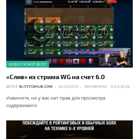
НОВОСТИ WOT BLITZ
«Слив» из стрима WG на счет 6.0
АВТОР
BLITZFOXHUB.COM
30.04.2019
ОБНОВЛЕНО:
12.02.2024
Извините, но у вас нет прав для просмотра
содержимого