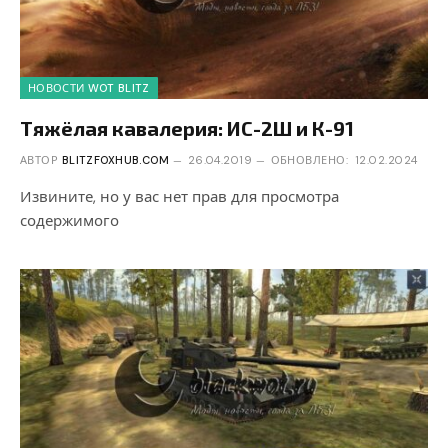
НОВОСТИ WOT BLITZ
Тяжёлая кавалерия: ИС-2Ш и К-91
АВТОР
BLITZFOXHUB.COM
26.04.2019
ОБНОВЛЕНО:
12.02.2024
Извините, но у вас нет прав для просмотра
содержимого