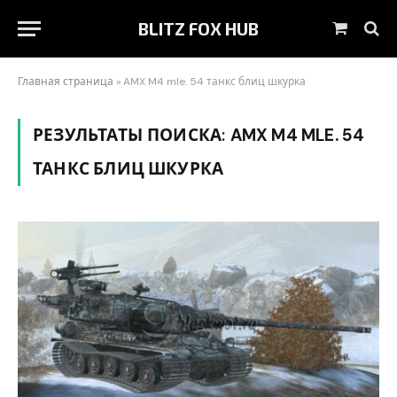
BLITZ FOX HUB
Корзин
Главная страница
»
AMX M4 mle. 54 танкс блиц шкурка
РЕЗУЛЬТАТЫ ПОИСКА:
AMX M4 MLE. 54
ТАНКС БЛИЦ ШКУРКА