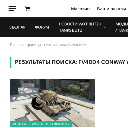
Магазин
Ваши заказы
Корзина
НОВОСТИ WOT BLITZ /
МОДЫ 
ГЛАВНАЯ
ФОРУМ
TANKS BLITZ
/ TANK
Главная страница
»
FV4004 Conway wot blitz
РЕЗУЛЬТАТЫ ПОИСКА:
FV4004 CONWAY 
МОДЫ ДЛЯ WORLD OF TANKS BLITZ