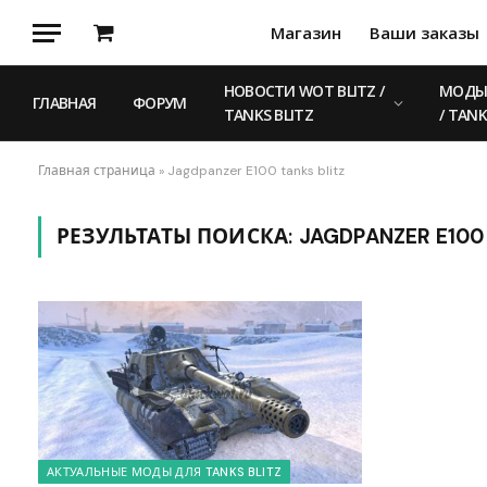
Магазин
Ваши заказы
Корзина
НОВОСТИ WOT BLITZ /
МОДЫ 
ГЛАВНАЯ
ФОРУМ
TANKS BLITZ
/ TANK
Главная страница
»
Jagdpanzer E100 tanks blitz
РЕЗУЛЬТАТЫ ПОИСКА:
JAGDPANZER E100 
АКТУАЛЬНЫЕ МОДЫ ДЛЯ TANKS BLITZ