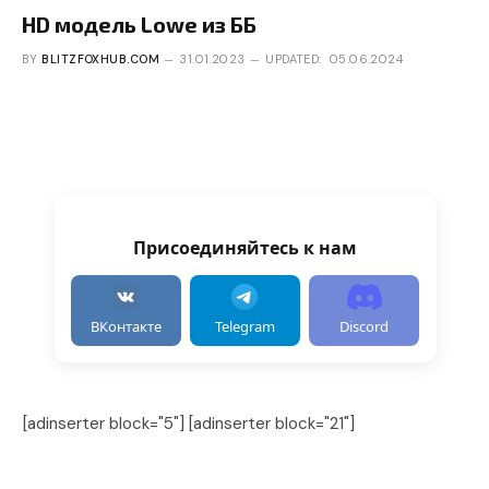
HD модель Lowe из ББ
BY
BLITZFOXHUB.COM
31.01.2023
UPDATED:
05.06.2024
Присоединяйтесь к нам
ВКонтакте
Telegram
Discord
[adinserter block="5"] [adinserter block="21"]