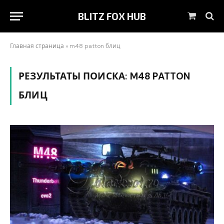
BLITZ FOX HUB
Корзин
Главная страница
»
m48 patton блиц
РЕЗУЛЬТАТЫ ПОИСКА:
M48 PATTON
БЛИЦ