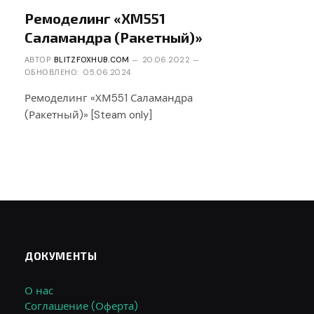
Ремоделинг «ХМ551
Саламандра (Ракетный)»
АВТОР
BLITZFOXHUB.COM
20.06.2022
ОБНОВЛЕНО:
05.06.2024
Ремоделинг «ХМ551 Саламандра
(Ракетный)» [Steam only]
ДОКУМЕНТЫ
О нас
Соглашение (Оферта)