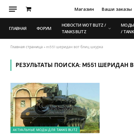
Магазин
Ваши заказы
Корзина
НОВОСТИ WOT BLITZ /
МОДЫ 
ГЛАВНАЯ
ФОРУМ
TANKS BLITZ
/ TANK
Главная страница
»
m551 шеридан вот блиц шкурка
РЕЗУЛЬТАТЫ ПОИСКА:
M551 ШЕРИДАН 
АКТУАЛЬНЫЕ МОДЫ ДЛЯ TANKS BLITZ