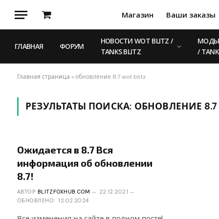
Магазин
Ваши заказы
Корзина
НОВОСТИ WOT BLITZ /
МОДЫ 
ГЛАВНАЯ
ФОРУМ
TANKS BLITZ
/ TANK
Главная страница
»
обновление 8.7 wot blitz
РЕЗУЛЬТАТЫ ПОИСКА:
ОБНОВЛЕНИЕ 8.7 
Ожидается в 8.7 Вся
информация об обновлении
8.7!
АВТОР
BLITZFOXHUB.COM
22.12.2021
ОБНОВЛЕНО:
12.02.2024
Все изменения на сайте в полном посте!