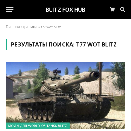
BLITZ FOX HUB
Корзин
Главная страница
»
t77 wot blitz
РЕЗУЛЬТАТЫ ПОИСКА:
T77 WOT BLITZ
МОДЫ ДЛЯ WORLD OF TANKS BLITZ