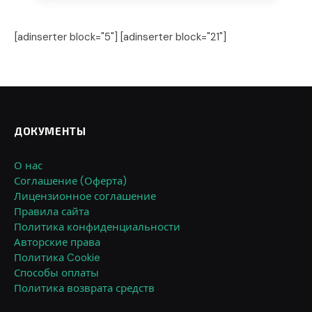
[adinserter block="5"] [adinserter block="21"]
ДОКУМЕНТЫ
О нас
Соглашение (Оферта)
Лицензионное соглашение
Правила сайта
Политика конфиденциальности
Авторские права
Политика Cookie
Способы оплаты
Политика возврата средств