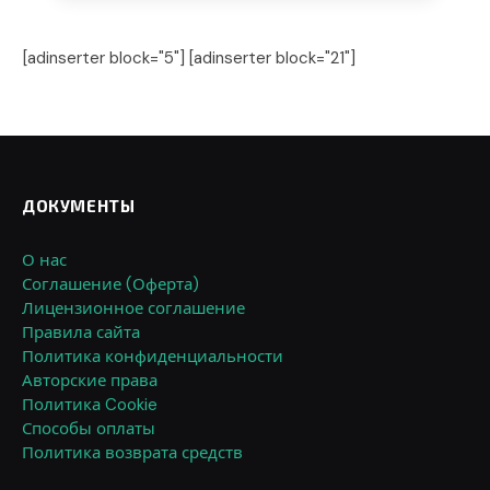
[adinserter block="5"] [adinserter block="21"]
ДОКУМЕНТЫ
О нас
Соглашение (Оферта)
Лицензионное соглашение
Правила сайта
Политика конфиденциальности
Авторские права
Политика Cookie
Способы оплаты
Политика возврата средств