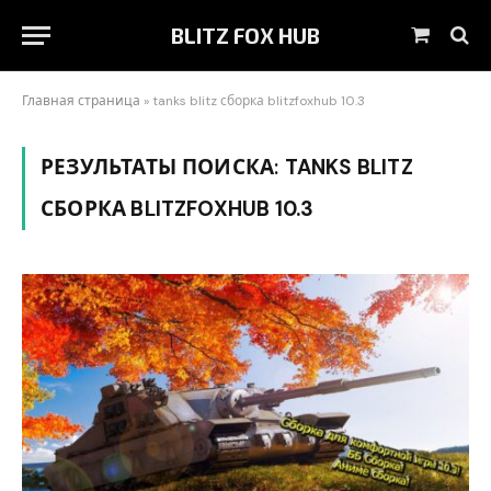
BLITZ FOX HUB
Корзин
Главная страница
»
tanks blitz сборка blitzfoxhub 10.3
РЕЗУЛЬТАТЫ ПОИСКА:
TANKS BLITZ
СБОРКА BLITZFOXHUB 10.3