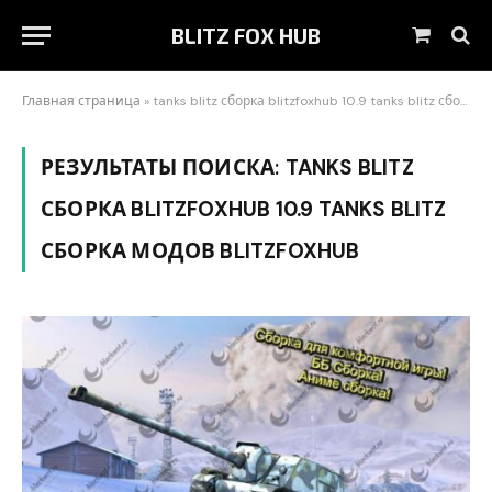
BLITZ FOX HUB
Корзин
Главная страница
»
tanks blitz сборка blitzfoxhub 10.9 tanks blitz сборка модов blitzfoxhub
РЕЗУЛЬТАТЫ ПОИСКА:
TANKS BLITZ
СБОРКА BLITZFOXHUB 10.9 TANKS BLITZ
СБОРКА МОДОВ BLITZFOXHUB