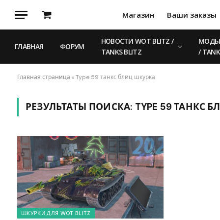
Магазин
Ваши заказы
Корзина
НОВОСТИ WOT BLITZ /
МОДЫ 
ГЛАВНАЯ
ФОРУМ
TANKS BLITZ
/ TANK
Главная страница
»
Type 59 танкс блиц шкурка
РЕЗУЛЬТАТЫ ПОИСКА:
TYPE 59 ТАНКС 
ШКУРКИ ДЛЯ WOT BLITZ