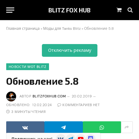
BLITZ FOX HUB
Корзин
Главная страница
»
Моды для Tanks Blitz
»
Обновление 5.8
Отключить рекламу
НОВОСТИ WOT BLITZ
Обновление 5.8
АВТОР
BLITZFOXHUB.COM
20.02.2019
ОБНОВЛЕНО:
12.02.2024
КОММЕНТАРИЕВ НЕТ
3 МИНУТЫ ЧТЕНИЯ
VKontakte
Telegram
YouTube
Discord