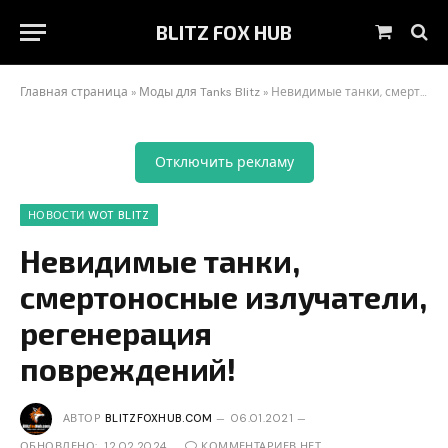
BLITZ FOX HUB
Корзин
Главная страница
»
Моды для Tanks Blitz
»
Невидимые танки, смертоносные излучатели, регенерация повреждений!
Отключить рекламу
НОВОСТИ WOT BLITZ
Невидимые танки,
смертоносные излучатели,
регенерация
повреждений!
АВТОР
BLITZFOXHUB.COM
06.01.2021
ОБНОВЛЕНО:
12.02.2024
КОММЕНТАРИЕВ НЕТ