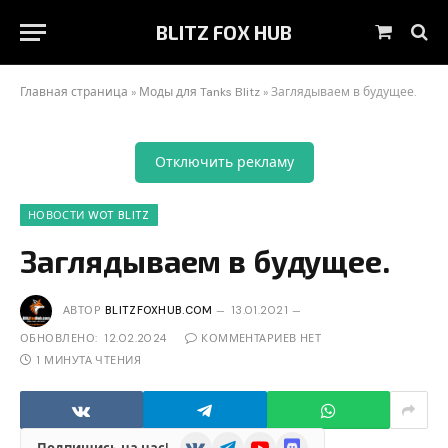
BLITZ FOX HUB
Корзин
Главная страница
»
Моды для Tanks Blitz
»
Заглядываем в будущее.
Отключить рекламу
НОВОСТИ WOT BLITZ
Заглядываем в будущее.
АВТОР
BLITZFOXHUB.COM
13.01.2021
ОБНОВЛЕНО:
12.02.2024
КОММЕНТАРИЕВ НЕТ
1 МИНУТА ЧТЕНИЯ
VKontakte
Telegram
YouTube
Discord