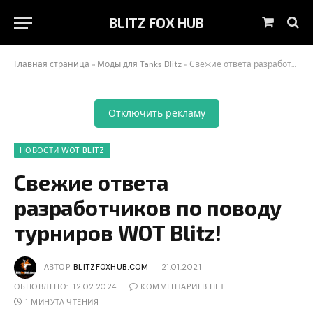
BLITZ FOX HUB
Корзин
Главная страница
»
Моды для Tanks Blitz
»
Свежие ответа разработчиков по поводу турниров WOT Blitz!
Отключить рекламу
НОВОСТИ WOT BLITZ
Свежие ответа
разработчиков по поводу
турниров WOT Blitz!
АВТОР
BLITZFOXHUB.COM
21.01.2021
ОБНОВЛЕНО:
12.02.2024
КОММЕНТАРИЕВ НЕТ
1 МИНУТА ЧТЕНИЯ