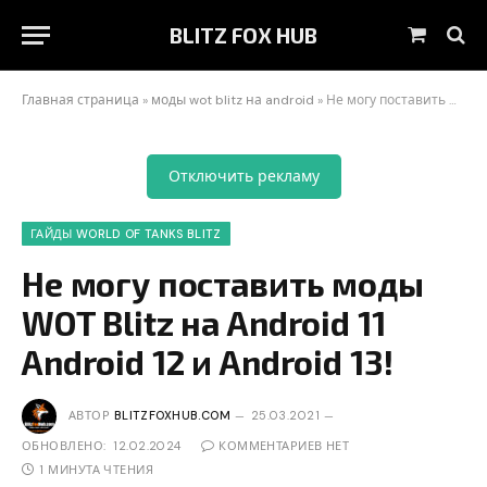
BLITZ FOX HUB
Корзин
Главная страница
»
моды wot blitz на android
»
Не могу поставить моды WOT Blitz на Android 11 Android 12 и Android 13!
Отключить рекламу
ГАЙДЫ WORLD OF TANKS BLITZ
Не могу поставить моды
WOT Blitz на Android 11
Android 12 и Android 13!
АВТОР
BLITZFOXHUB.COM
25.03.2021
ОБНОВЛЕНО:
12.02.2024
КОММЕНТАРИЕВ НЕТ
1 МИНУТА ЧТЕНИЯ