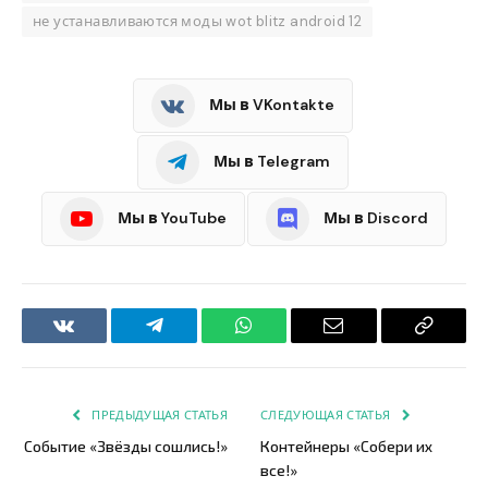
не устанавливаются моды wot blitz android 12
Мы в VKontakte
Мы в Telegram
Мы в YouTube
Мы в Discord
VKontakte
Telegram
WhatsApp
Email
Copy
Link
ПРЕДЫДУЩАЯ СТАТЬЯ
СЛЕДУЮЩАЯ СТАТЬЯ
Событие «Звёзды сошлись!»
Контейнеры «Собери их
все!»