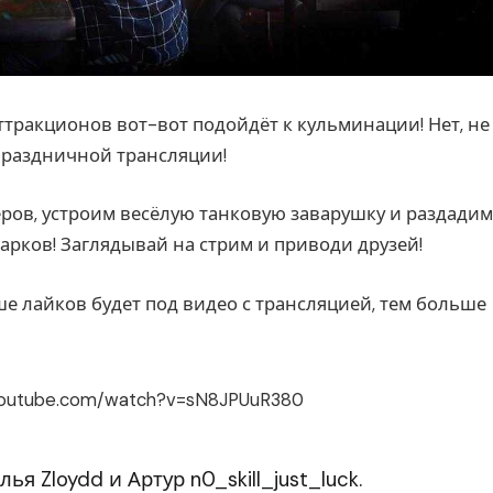
ттракционов вот-вот подойдёт к кульминации! Нет, не
праздничной трансляции!
еров, устроим весёлую танковую заварушку и раздадим
дарков! Заглядывай на стрим и приводи друзей!
ше лайков будет под видео с трансляцией, тем больше
youtube.com/watch?v=sN8JPUuR380
ья Zloydd и Артур n0_skill_just_luck.