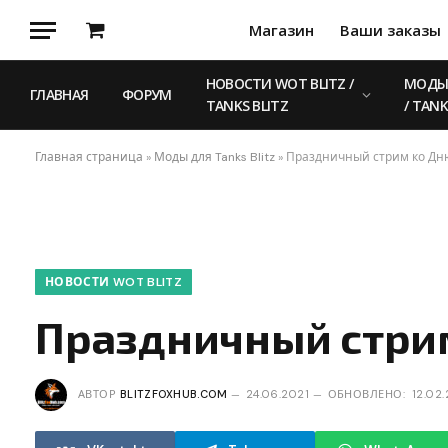
Магазин
Ваши заказы
Корзина
НОВОСТИ WOT BLITZ /
МОДЫ 
ГЛАВНАЯ
ФОРУМ
TANKS BLITZ
/ TANK
Главная страница
»
Моды для Tanks Blitz
»
Праздничный стрим ко Дн
НОВОСТИ WOT BLITZ
Праздничный стри
АВТОР
BLITZFOXHUB.COM
24.06.2021
ОБНОВЛЕНО:
12.02