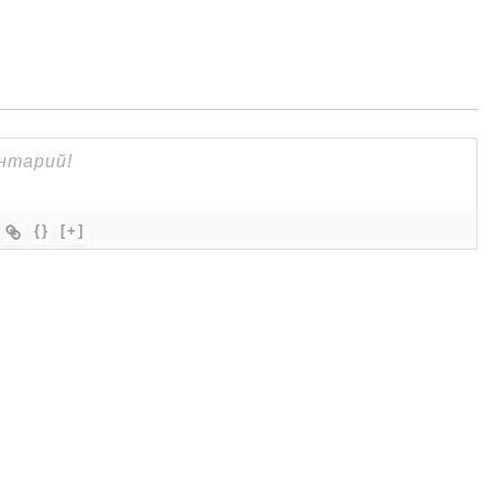
{}
[+]