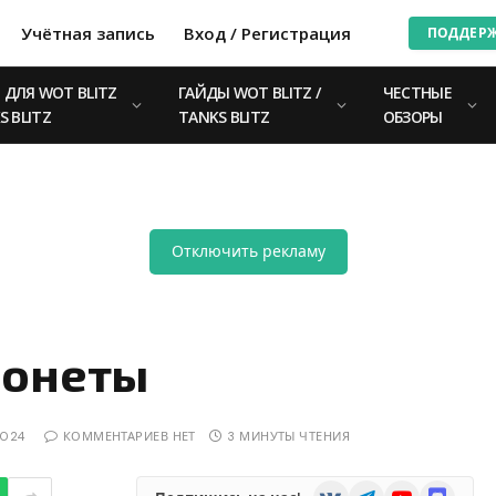
Учётная запись
Вход / Регистрация
ПОДДЕР
ДЛЯ WOT BLITZ
ГАЙДЫ WOT BLITZ /
ЧЕСТНЫЕ
S BLITZ
TANKS BLITZ
ОБЗОРЫ
Отключить рекламу
Монеты
2024
КОММЕНТАРИЕВ НЕТ
3 МИНУТЫ ЧТЕНИЯ
VKontakte
Telegram
YouTube
Discord