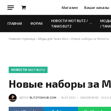
Магазин
Ваши заказы
Корзина
НОВОСТИ WOT BLITZ /
МОДЫ 
ГЛАВНАЯ
ФОРУМ
TANKS BLITZ
/ TANK
Главная страница
»
Моды для Tanks Blitz
»
Новые наборы за Монеты
НОВОСТИ WOT BLITZ
Новые наборы за 
АВТОР
BLITZFOXHUB.COM
16.07.2021
ОБНОВЛЕНО:
12.02.