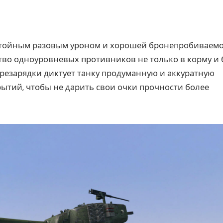
остойным разовым уроном и хорошей бронепробиваемо
во одноуровневых противников не только в корму и 
перезарядки диктует танку продуманную и аккуратную
рытий, чтобы не дарить свои очки прочности более