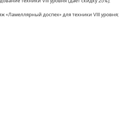
ование техники VIII уровня (даёт скидку 25%);
ж «Ламеллярный доспех» для техники VIII уровня;