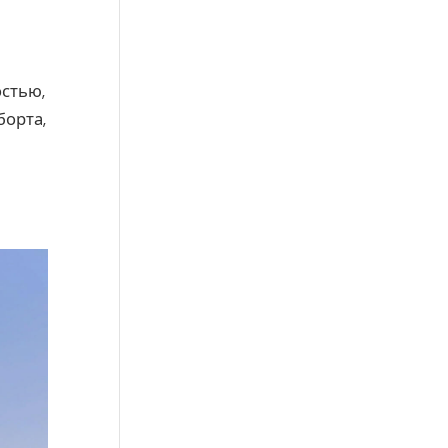
стью,
борта,