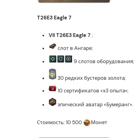
T26E3 Eagle 7
VII T26E3 Eagle 7
;
слот в Ангаре;
9 слотов оборудования;
30 редких бустеров золота;
10 сертификатов «х3 опыта»;
эпический аватар «Бумеранг».
Стоимость: 10 500
Монет