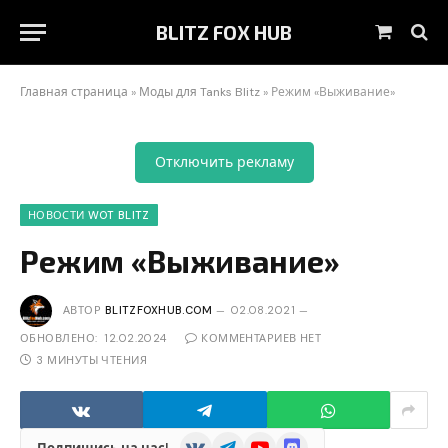
BLITZ FOX HUB
Корзин
Главная страница
»
Моды для Tanks Blitz
»
Режим «Выживание»
Отключить рекламу
НОВОСТИ WOT BLITZ
Режим «Выживание»
АВТОР
BLITZFOXHUB.COM
02.08.2021
ОБНОВЛЕНО:
12.02.2024
КОММЕНТАРИЕВ НЕТ
3 МИНУТЫ ЧТЕНИЯ
VKontakte
Telegram
YouTube
Discord