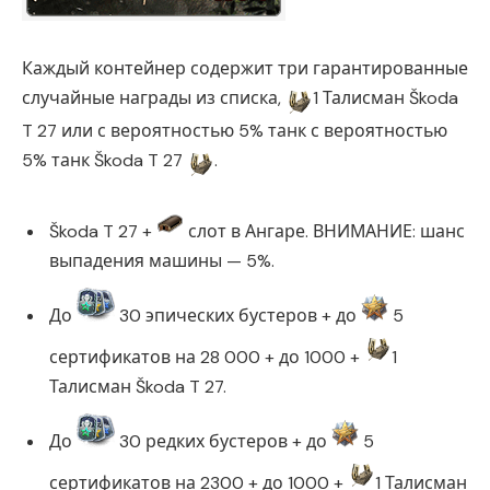
Каждый контейнер содержит три гарантированные
случайные награды из списка,
1 Талисман Škoda
T 27 или с вероятностью 5% танк с вероятностью
5% танк Škoda T 27
.
Škoda T 27 +
слот в Ангаре. ВНИМАНИЕ: шанс
выпадения машины — 5%.
До
30 эпических бустеров + до
5
сертификатов на 28 000 + до 1000 +
1
Талисман Škoda T 27.
До
30 редких бустеров + до
5
сертификатов на 2300 + до 1000 +
1 Талисман