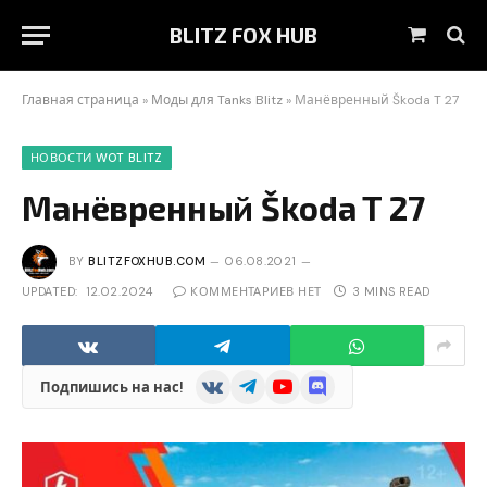
BLITZ FOX HUB
Shoppin
Cart
Главная страница
»
Моды для Tanks Blitz
»
Манёвренный Škoda T 27
НОВОСТИ WOT BLITZ
Манёвренный Škoda T 27
BY
BLITZFOXHUB.COM
06.08.2021
UPDATED:
12.02.2024
КОММЕНТАРИЕВ НЕТ
3 MINS READ
VKontakte
Telegram
YouTube
Discord
Подпишись на нас!