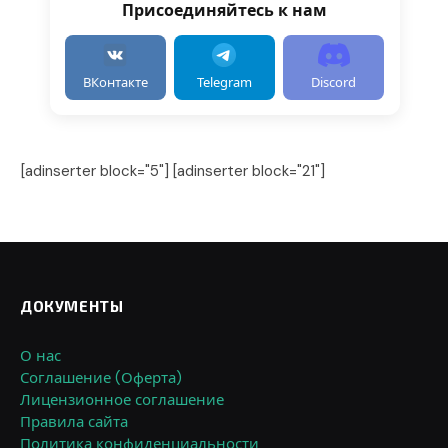
Присоединяйтесь к нам
ВКонтакте
Telegram
Discord
[adinserter block="5"] [adinserter block="21"]
ДОКУМЕНТЫ
О нас
Соглашение (Оферта)
Лицензионное соглашение
Правила сайта
Политика конфиденциальности