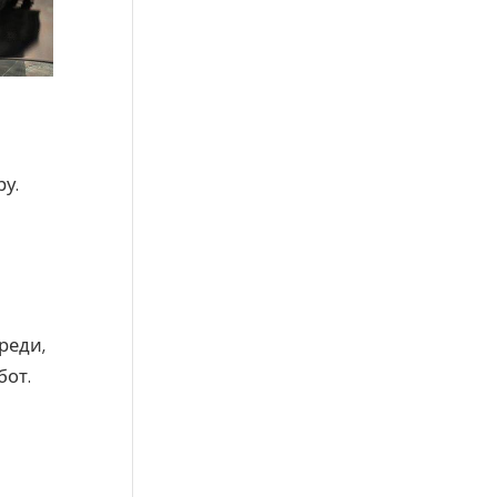
ру.
реди,
бот.