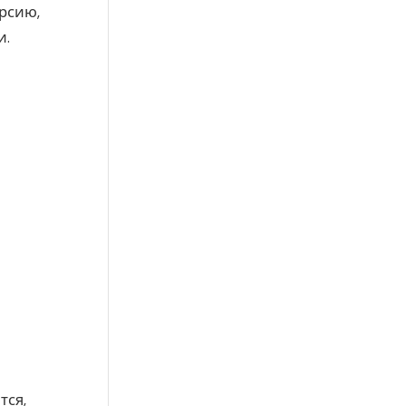
рсию,
и.
тся,