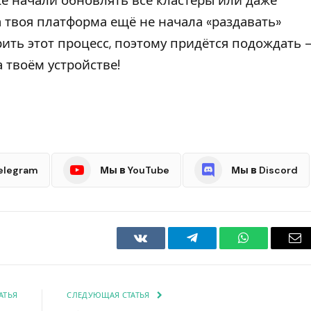
же начали обновлять все кластеры или даже
 твоя платформа ещё не начала «раздавать»
ить этот процесс, поэтому придётся подождать 
 твоём устройстве!
elegram
Мы в YouTube
Мы в Discord
VKontakte
Telegram
WhatsApp
Em
АТЬЯ
СЛЕДУЮЩАЯ СТАТЬЯ