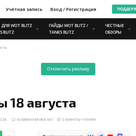
Учётная запись
Вход / Регистрация
ПОДДЕР
ДЛЯ WOT BLITZ
ГАЙДЫ WOT BLITZ /
ЧЕСТНЫЕ
S BLITZ
TANKS BLITZ
ОБЗОРЫ
уста
Отключить рекламу
 18 августа
2024
КОММЕНТАРИЕВ НЕТ
2 МИНУТЫ ЧТЕНИЯ
VKontakte
Telegram
YouTube
Discord