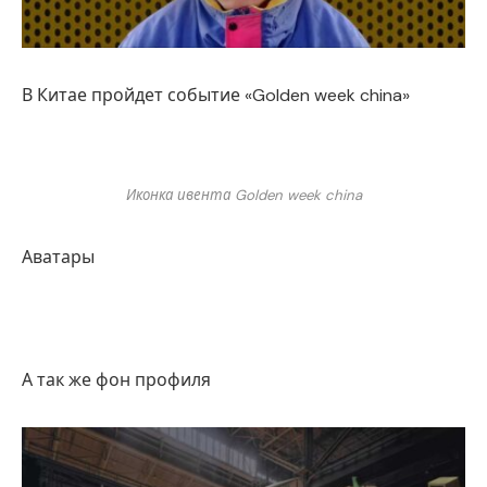
В Китае пройдет событие «Golden week china»
Иконка ивента Golden week china
Аватары
А так же фон профиля