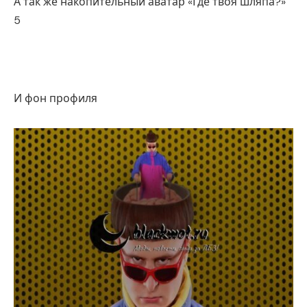
А так же накопительный аватар «Где твоя шляпа?»
5
И фон профиля