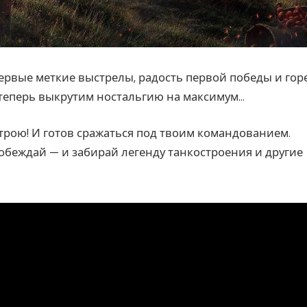
Первые меткие выстрелы, радость первой победы и гор
 теперь выкрутим ностальгию на максимум…
трою! И готов сражаться под твоим командованием.
побеждай — и забирай легенду танкостроения и другие