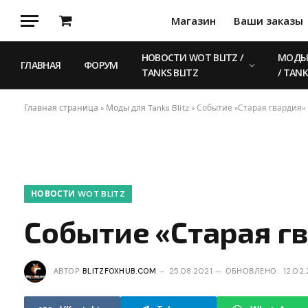
Магазин
Ваши заказы
Корзина
НОВОСТИ WOT BLITZ /
МОДЫ 
ГЛАВНАЯ
ФОРУМ
TANKS BLITZ
/ TANK
Главная страница
»
Моды для Tanks Blitz
»
Событие «Старая гвардия»
НОВОСТИ WOT BLITZ
Событие «Старая г
АВТОР
BLITZFOXHUB.COM
25.08.2021
ОБНОВЛЕНО:
12.02