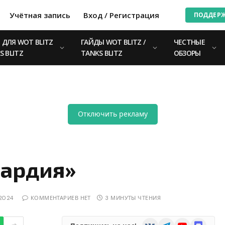
Учётная запись
Вход / Регистрация
ПОДДЕР
ДЛЯ WOT BLITZ
ГАЙДЫ WOT BLITZ /
ЧЕСТНЫЕ
S BLITZ
TANKS BLITZ
ОБЗОРЫ
Отключить рекламу
вардия»
.2024
КОММЕНТАРИЕВ НЕТ
3 МИНУТЫ ЧТЕНИЯ
VKontakte
Telegram
YouTube
Discord