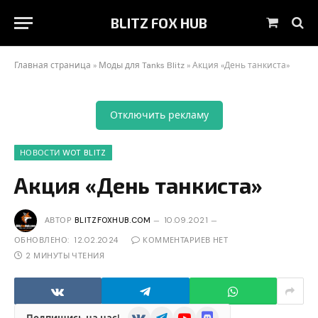
BLITZ FOX HUB
Корзин
Главная страница
»
Моды для Tanks Blitz
»
Акция «День танкиста»
Отключить рекламу
НОВОСТИ WOT BLITZ
Акция «День танкиста»
АВТОР
BLITZFOXHUB.COM
10.09.2021
ОБНОВЛЕНО:
12.02.2024
КОММЕНТАРИЕВ НЕТ
2 МИНУТЫ ЧТЕНИЯ
VKontakte
Telegram
YouTube
Discord