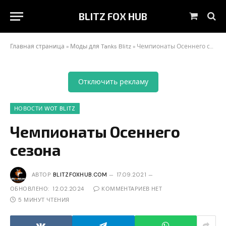
BLITZ FOX HUB
Корзин
Главная страница
»
Моды для Tanks Blitz
»
Чемпионаты Осеннего сезона
Отключить рекламу
НОВОСТИ WOT BLITZ
Чемпионаты Осеннего
сезона
АВТОР
BLITZFOXHUB.COM
17.09.2021
ОБНОВЛЕНО:
12.02.2024
КОММЕНТАРИЕВ НЕТ
5 МИНУТ ЧТЕНИЯ