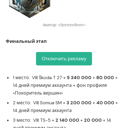
Аватар «Претендент»
Финальный этап
Отключить рекламу
1 место: VIII Škoda T 27 +
5 340 000
+
80 000
+
14 дней премиум аккаунта + фон профиля
«Покоритель вершин»
2 место: VIII Somua SM +
3 200 000
+
40 000
+
14 дней премиум аккаунта
3 место: VIII TS-5 +
2 140 000
+
20 000
+ 14
дней премиум аккаунта