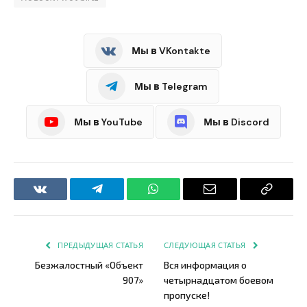
Мы в VKontakte
Мы в Telegram
Мы в YouTube
Мы в Discord
VKontakte
Telegram
WhatsApp
Email
Copy
Link
ПРЕДЫДУЩАЯ СТАТЬЯ
СЛЕДУЮЩАЯ СТАТЬЯ
Безжалостный «Объект
Вся информация о
907»
четырнадцатом боевом
пропуске!