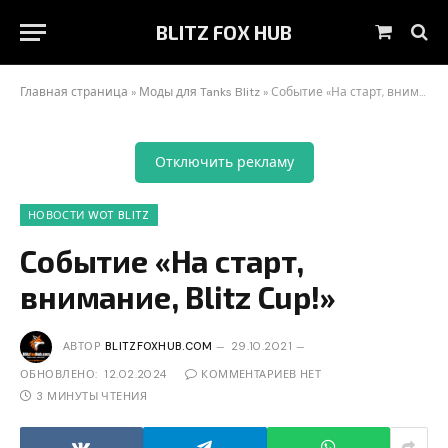
BLITZ FOX HUB
Корзин
Главная страница
»
Моды для Tanks Blitz
»
Событие «На старт, внимание, Blitz Cup!»
Отключить рекламу
НОВОСТИ WOT BLITZ
Событие «На старт,
внимание, Blitz Cup!»
АВТОР
BLITZFOXHUB.COM
29.10.2021
ОБНОВЛЕНО:
12.02.2024
КОММЕНТАРИЕВ НЕТ
3 МИНУТЫ ЧТЕНИЯ