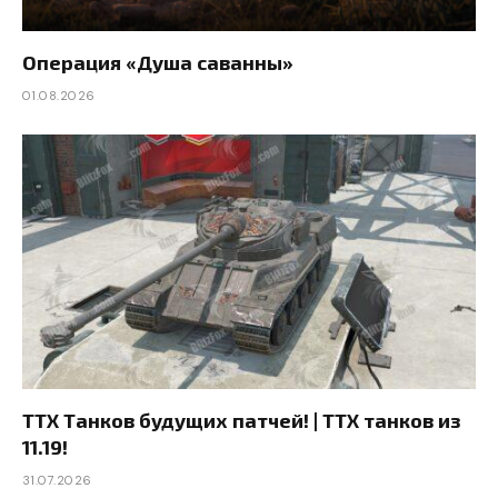
Операция «Душа саванны»
01.08.2026
ТТХ Танков будущих патчей! | ТТХ танков из
11.19!
31.07.2026