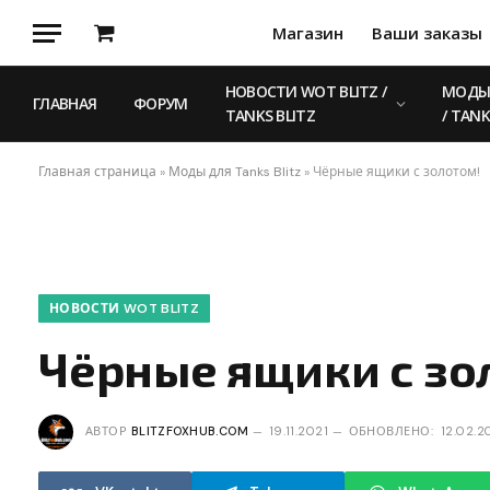
Магазин
Ваши заказы
Корзина
НОВОСТИ WOT BLITZ /
МОДЫ 
ГЛАВНАЯ
ФОРУМ
TANKS BLITZ
/ TANK
Главная страница
»
Моды для Tanks Blitz
»
Чёрные ящики с золотом!
НОВОСТИ WOT BLITZ
Чёрные ящики с зо
АВТОР
BLITZFOXHUB.COM
19.11.2021
ОБНОВЛЕНО:
12.02.2