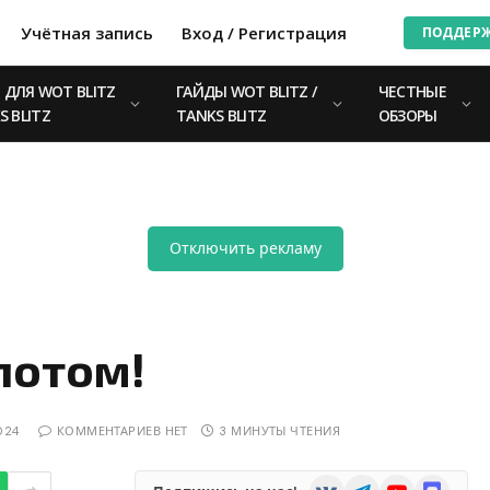
Учётная запись
Вход / Регистрация
ПОДДЕР
ДЛЯ WOT BLITZ
ГАЙДЫ WOT BLITZ /
ЧЕСТНЫЕ
S BLITZ
TANKS BLITZ
ОБЗОРЫ
Отключить рекламу
лотом!
024
КОММЕНТАРИЕВ НЕТ
3 МИНУТЫ ЧТЕНИЯ
VKontakte
Telegram
YouTube
Discord