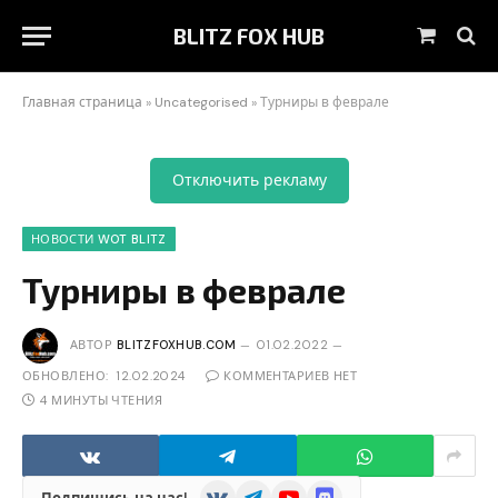
BLITZ FOX HUB
Корзин
Главная страница
»
Uncategorised
»
Турниры в феврале
Отключить рекламу
НОВОСТИ WOT BLITZ
Турниры в феврале
АВТОР
BLITZFOXHUB.COM
01.02.2022
ОБНОВЛЕНО:
12.02.2024
КОММЕНТАРИЕВ НЕТ
4 МИНУТЫ ЧТЕНИЯ
VKontakte
Telegram
YouTube
Discord