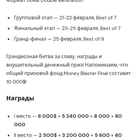
Формат боёв: Double elimination
Групповой этап — 21-22 февраля, Best of 7
Финальный этап — 23-25 февраля, Best of 7
Гранд-финал — 25 февраля, Best of 9
Грандиозная битва за славу, награды и
внушительный денежный приз! Напоминаем, что
общий призовой фонд Money Blaster Final составит
10 000$!
Награды
I место —
6 000$
+
5 340 000
+
8 000
+
80
000
II место —
2 500$
+
3 200 000
+
5 600
+
60