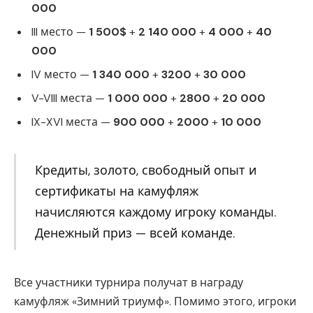
000
III место —
1 500$
+
2 140 000
+
4 000
+
40
000
IV место —
1 340 000
+
3200
+
30 000
V-VIII места —
1 000 000
+
2800
+
20 000
IX-XVI места —
900 000
+
2000
+
10 000
Кредиты, золото, свободный опыт и
сертификаты на камуфляж
начисляются каждому игроку команды.
Денежный приз — всей команде.
Все участники турнира получат в награду
камуфляж «Зимний триумф». Помимо этого, игроки