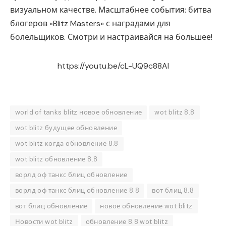
визуальном качестве. Масштабнее события: битва
блогеров «Blitz Masters» с наградами для
болельщиков. Смотри и настраивайся на большее!
https://youtu.be/cL-UQ9c88AI
world of tanks blitz новое обновление
wot blitz 8.8
wot blitz будущее обновление
wot blitz когда обновление 8.8
wot blitz обновление 8.8
ворлд оф танкс блиц обновление
ворлд оф танкс блиц обновление 8.8
вот блиц 8.8
вот блиц обновление
новое обновление wot blitz
Новости wot blitz
обновление 8.8 wot blitz