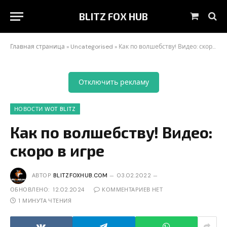
BLITZ FOX HUB
Корзин
Главная страница
»
Uncategorised
»
Как по волшебству! Видео: скоро в игре
Отключить рекламу
НОВОСТИ WOT BLITZ
Как по волшебству! Видео:
скоро в игре
АВТОР
BLITZFOXHUB.COM
03.02.2022
ОБНОВЛЕНО:
12.02.2024
КОММЕНТАРИЕВ НЕТ
1 МИНУТА ЧТЕНИЯ