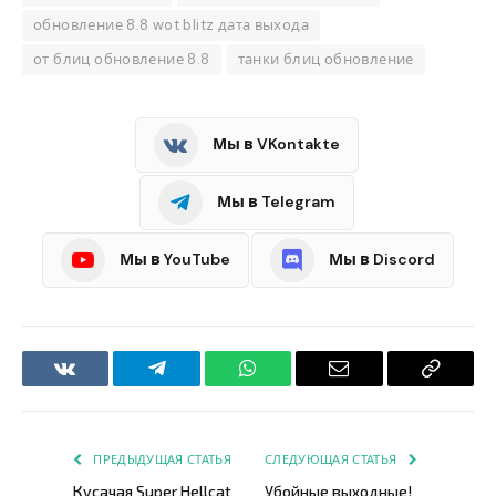
обновление 8.8 wot blitz дата выхода
от блиц обновление 8.8
танки блиц обновление
Мы в VKontakte
Мы в Telegram
Мы в YouTube
Мы в Discord
VKontakte
Telegram
WhatsApp
Email
Copy
Link
ПРЕДЫДУЩАЯ СТАТЬЯ
СЛЕДУЮЩАЯ СТАТЬЯ
Кусачая Super Hellcat
Убойные выходные!