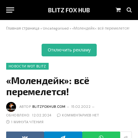
BLITZ FOX HUB
Корзин
Главная страница
»
Uncategorised
»
«Молендейк»: всё перемелется!
Отключить рекламу
НОВОСТИ WOT BLITZ
«Молендейк»: всё
перемелется!
АВТОР
BLITZFOXHUB.COM
15.02.2022
ОБНОВЛЕНО:
12.02.2024
КОММЕНТАРИЕВ НЕТ
1 МИНУТА ЧТЕНИЯ