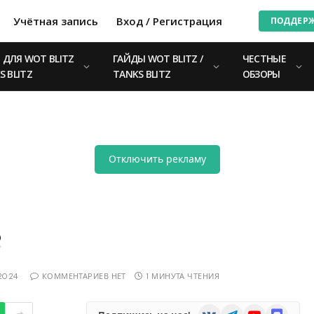
Учётная запись
Вход / Регистрация
ПОДДЕР
ДЛЯ WOT BLITZ
ГАЙДЫ WOT BLITZ /
ЧЕСТНЫЕ
S BLITZ
TANKS BLITZ
ОБЗОРЫ
Отключить рекламу
е
.2024
КОММЕНТАРИЕВ НЕТ
1 МИНУТА ЧТЕНИЯ
VKontakte
Telegram
YouTube
Discord