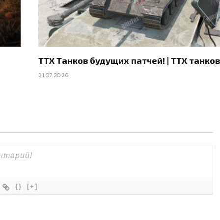
ТТХ Танков будущих патчей! | ТТХ танков и
31.07.2026
{}
[+]