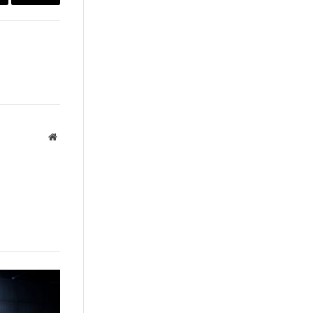
ail
Copy
Link
Website