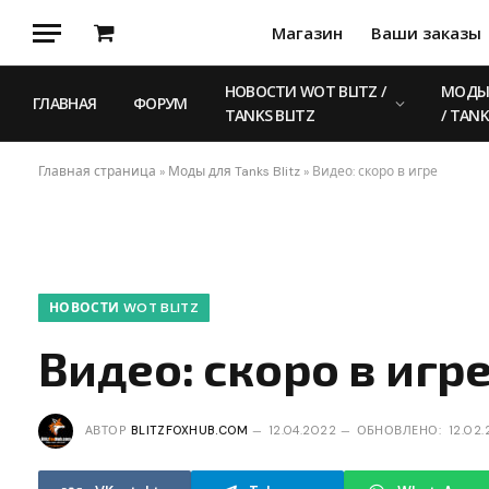
Магазин
Ваши заказы
Корзина
НОВОСТИ WOT BLITZ /
МОДЫ 
ГЛАВНАЯ
ФОРУМ
TANKS BLITZ
/ TANK
Главная страница
»
Моды для Tanks Blitz
»
Видео: скоро в игре
НОВОСТИ WOT BLITZ
Видео: скоро в игр
АВТОР
BLITZFOXHUB.COM
12.04.2022
ОБНОВЛЕНО:
12.02