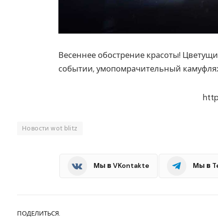
Весеннее обострение красоты! Цветущи
событии, умопомрачительный камуфляж
htt
Новости wot blitz
Мы в VKontakte
Мы в T
ПОДЕЛИТЬСЯ.