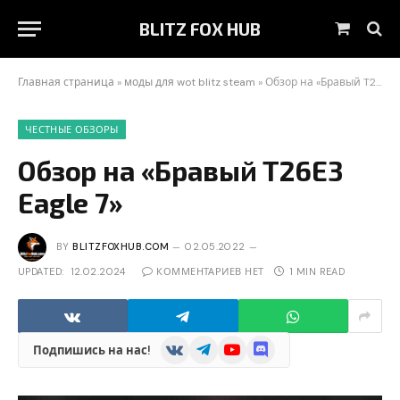
BLITZ FOX HUB
Shoppin
Cart
Главная страница
»
моды для wot blitz steam
»
Обзор на «Бравый T26E3 Eagle 7»
ЧЕСТНЫЕ ОБЗОРЫ
Обзор на «Бравый T26E3
Eagle 7»
BY
BLITZFOXHUB.COM
02.05.2022
UPDATED:
12.02.2024
КОММЕНТАРИЕВ НЕТ
1 MIN READ
VKontakte
Telegram
YouTube
Discord
Подпишись на нас!