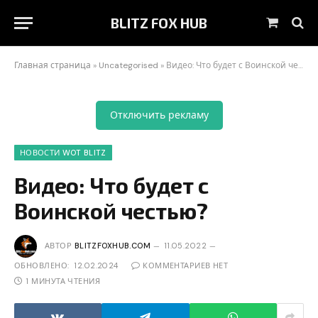
BLITZ FOX HUB
Корзин
Главная страница
»
Uncategorised
»
Видео: Что будет с Воинской честью?
Отключить рекламу
НОВОСТИ WOT BLITZ
Видео: Что будет с
Воинской честью?
АВТОР
BLITZFOXHUB.COM
11.05.2022
ОБНОВЛЕНО:
12.02.2024
КОММЕНТАРИЕВ НЕТ
1 МИНУТА ЧТЕНИЯ