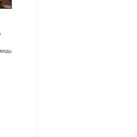
в
 ведь