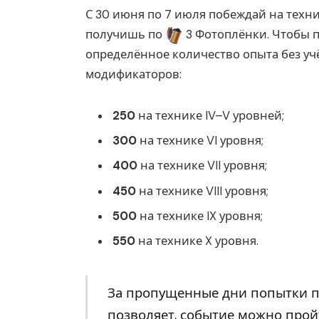
С 30 июня по 7 июля побеждай на техни
получишь по
3 Фотоплёнки. Чтобы п
определённое количество опыта без учё
модификаторов:
250
на технике IV–V уровней;
300
на технике VI уровня;
400
на технике VII уровня;
450
на технике VIII уровня;
500
на технике IX уровня;
550
на технике X уровня.
За пропущенные дни попытки по
позволяет, событие можно пройт