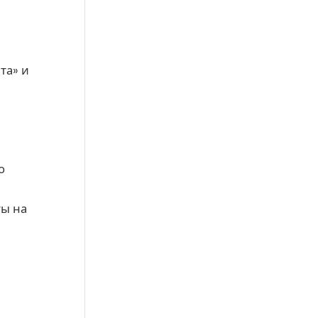
та» и
о
а
ты на