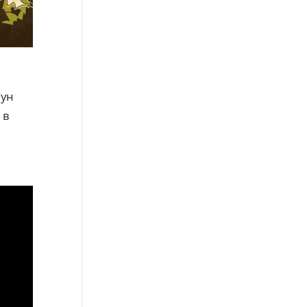
аун
 в