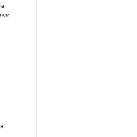
ты
 нём
мя