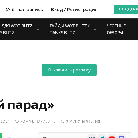
Учётная запись
Вход / Регистрация
ПОДДЕР
ДЛЯ WOT BLITZ
ГАЙДЫ WOT BLITZ /
ЧЕСТНЫЕ
S BLITZ
TANKS BLITZ
ОБЗОРЫ
Отключить рекламу
й парад»
2.2024
КОММЕНТАРИЕВ НЕТ
3 МИНУТЫ ЧТЕНИЯ
VKontakte
Telegram
YouTube
Discord