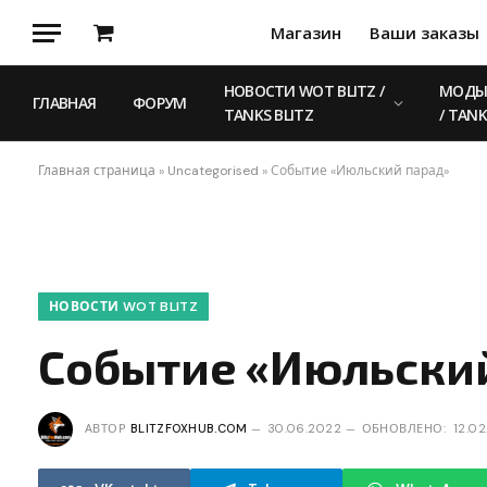
Магазин
Ваши заказы
Корзина
НОВОСТИ WOT BLITZ /
МОДЫ 
ГЛАВНАЯ
ФОРУМ
TANKS BLITZ
/ TANK
Главная страница
»
Uncategorised
»
Событие «Июльский парад»
НОВОСТИ WOT BLITZ
Событие «Июльски
АВТОР
BLITZFOXHUB.COM
30.06.2022
ОБНОВЛЕНО:
12.0