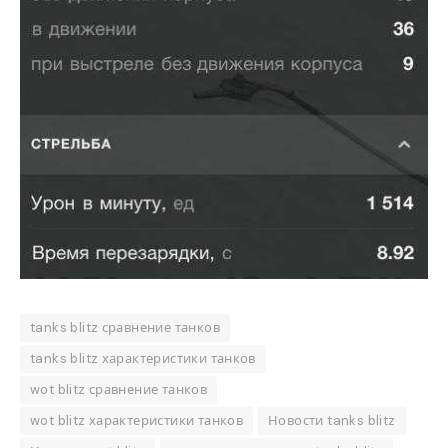
tanks blitz сравнение танков
tanks blitz характеристики танков
wot blitz сравнение танков
wot blitz характеристики танков
Новости tanks blitz