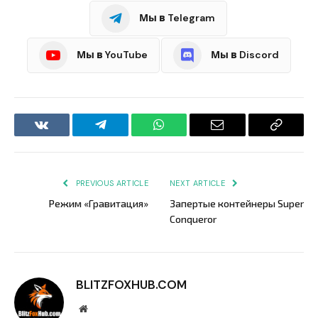
Мы в Telegram
Мы в YouTube
Мы в Discord
VKontakte
Telegram
WhatsApp
Email
Copy
Link
PREVIOUS ARTICLE
NEXT ARTICLE
Режим «Гравитация»
Запертые контейнеры Super
Conqueror
BLITZFOXHUB.COM
Website