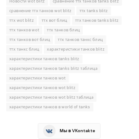
Новости wot blitz
сравнение ттх танков tanks blitz
сравнение ттх танков wot blitz
ттх tanks blitz
ттх wot blitz
ттх вот блиц
ттх танков tanks blitz
ттх танков wot
ттх танков блиц
ттх танков вот блиц
ттх танков танкс блиц
ттх танкс блиц
характеристики танков blitz
характеристики танков tanks blitz
характеристики танков tanks blitz таблица
характеристики танков wot
характеристики танков wot blitz
характеристики танков wot blitz таблица
характеристики танков в world of tanks
Мы в VKontakte