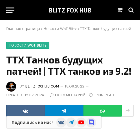
BLITZ FOX HUB
Shoppin
Cart
Главная страница
»
Новости WoT Blitz
»
ТТХ Танков будущих патчей! | ТТХ танков из 9.2!
НОВОСТИ WOT BLITZ
ТТХ Танков будущих
патчей! | ТТХ танков из 9.2!
BY
BLITZFOXHUB.COM
18.08.2022
UPDATED:
12.02.2024
1 КОММЕНТАРИЙ
1 MIN READ
VKontakte
Telegram
YouTube
Discord
Подпишись на нас!