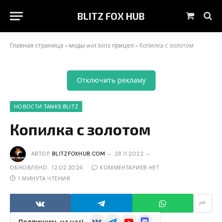
BLITZ FOX HUB
Корзин
Главная страница
»
моды wot blitz прицел
»
Копилка с золотом
Отключить рекламу
НОВОСТИ TANKS BLITZ
Копилка с золотом
АВТОР
BLITZFOXHUB.COM
28.11.2022
ОБНОВЛЕНО:
12.02.2024
КОММЕНТАРИЕВ НЕТ
1 МИНУТА ЧТЕНИЯ
VKontakte
Telegram
YouTube
Discord