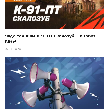
Чудо техники: К‑91-ПТ Скалозуб — в Tanks
Blitz!
07.08.2026