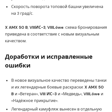
Скорость поворота топовой башни увеличена
на 3 град/с.
X AMX 50 B
,
VIIIИС-3
,
VIIILöwe
: схема бронирования
приведена в соответствие с новым визуальным
качеством.
Доработки и исправленные
ошибки
В новое визуальное качество переведены танки
и их легендарные боевые раскраски:
X AMX 50
B
и «Ветеран»,
VIII ИС-3
и «Медведь»,
VIIILöwe
и
«Надёжное прикрытие».
Легендарный камуфляж вынесен в отдельную