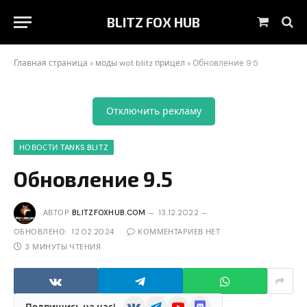
BLITZ FOX HUB
Корзин
Главная страница
»
моды wot blitz прицел
»
Обновление 9.5
Отключить рекламу
НОВОСТИ TANKS BLITZ
Обновление 9.5
АВТОР
BLITZFOXHUB.COM
13.12.2022
ОБНОВЛЕНО:
12.02.2024
КОММЕНТАРИЕВ НЕТ
3 МИНУТЫ ЧТЕНИЯ
VKontakte
Telegram
YouTube
Discord