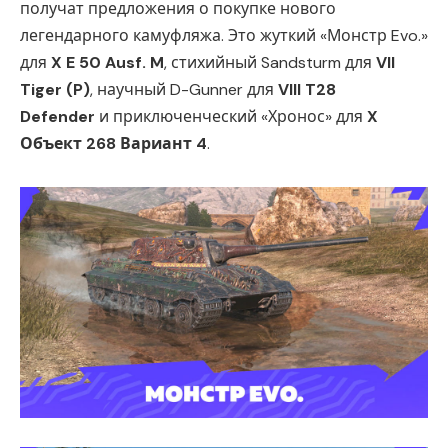
получат предложения о покупке нового
легендарного камуфляжа. Это жуткий «Монстр Evo.»
для
X E 50 Ausf. M
, стихийный Sandsturm для
VII
Tiger (P)
, научный D-Gunner для
VIII T28
Defender
и приключенческий «Хронос» для
X
Объект 268 Вариант 4
.