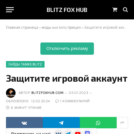
BLITZ FOX HUB
Корзин
Главная страница
»
моды wot blitz прицел
»
Защитите игровой аккаунт
Отключить рекламу
ГАЙДЫ TANKS BLITZ
Защитите игровой аккаунт
АВТОР
BLITZFOXHUB.COM
03.01.2023
ОБНОВЛЕНО:
12.02.2024
1 КОММЕНТАРИЙ
6 МИНУТ ЧТЕНИЯ
VKontakte
Telegram
YouTube
Discord