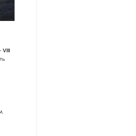
 —
VIII
ть
м,