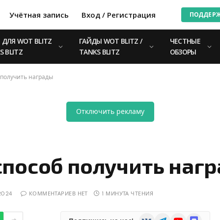
Учётная запись
Вход / Регистрация
ПОДДЕР
ДЛЯ WOT BLITZ
ГАЙДЫ WOT BLITZ /
ЧЕСТНЫЕ
S BLITZ
TANKS BLITZ
ОБЗОРЫ
 получить награды
Отключить рекламу
пособ получить наг
2024
КОММЕНТАРИЕВ НЕТ
1 МИНУТА ЧТЕНИЯ
VKontakte
Telegram
YouTube
Discord