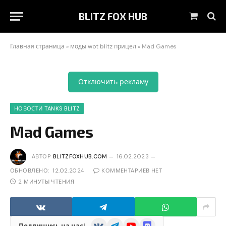
BLITZ FOX HUB
Корзин
Главная страница
»
моды wot blitz прицел
»
Mad Games
Отключить рекламу
НОВОСТИ TANKS BLITZ
Mad Games
АВТОР
BLITZFOXHUB.COM
16.02.2023
ОБНОВЛЕНО:
12.02.2024
КОММЕНТАРИЕВ НЕТ
2 МИНУТЫ ЧТЕНИЯ
VKontakte
Telegram
YouTube
Discord