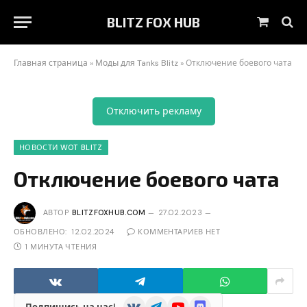
BLITZ FOX HUB
Корзин
Главная страница
»
Моды для Tanks Blitz
»
Отключение боевого чата
Отключить рекламу
НОВОСТИ WOT BLITZ
Отключение боевого чата
АВТОР
BLITZFOXHUB.COM
27.02.2023
ОБНОВЛЕНО:
12.02.2024
КОММЕНТАРИЕВ НЕТ
1 МИНУТА ЧТЕНИЯ
VKontakte
Telegram
YouTube
Discord