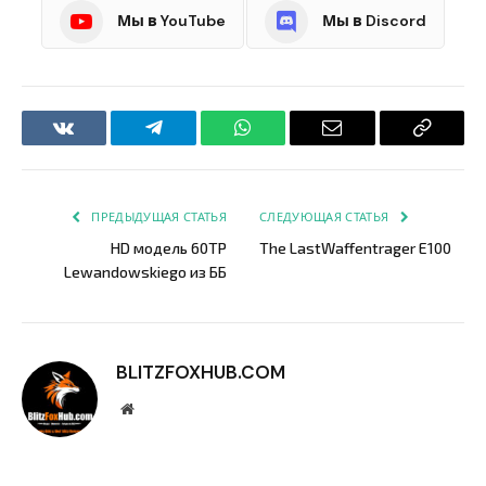
Мы в YouTube
Мы в Discord
VKontakte
Telegram
WhatsApp
Email
Copy
Link
ПРЕДЫДУЩАЯ СТАТЬЯ
СЛЕДУЮЩАЯ СТАТЬЯ
HD модель 60TP
The LastWaffentrager E100
Lewandowskiego из ББ
BLITZFOXHUB.COM
Website