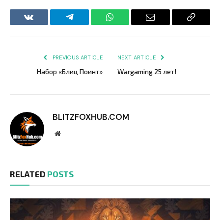
VKontakte
Telegram
WhatsApp
Email
Copy
Link
PREVIOUS ARTICLE
NEXT ARTICLE
Набор «Блиц Поинт»
Wargaming 25 лет!
BLITZFOXHUB.COM
Website
RELATED
POSTS