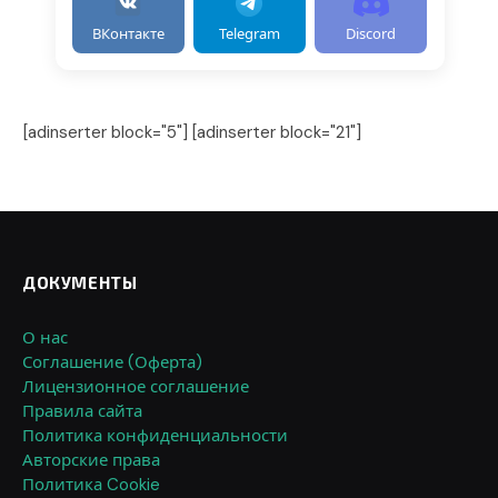
ВКонтакте
Telegram
Discord
[adinserter block="5"] [adinserter block="21"]
ДОКУМЕНТЫ
О нас
Соглашение (Оферта)
Лицензионное соглашение
Правила сайта
Политика конфиденциальности
Авторские права
Политика Cookie