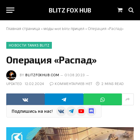
BLITZ FOX HUB
Shoppin
Cart
Главная страница
»
моды wot blitz прицел
»
Операция «Распад»
НОВОСТИ TANKS BLITZ
Операция «Распад»
BY
BLITZFOXHUB.COM
01.08.2023
UPDATED:
12.02.2024
КОММЕНТАРИЕВ НЕТ
2 MINS READ
VKontakte
Telegram
YouTube
Discord
Подпишись на нас!