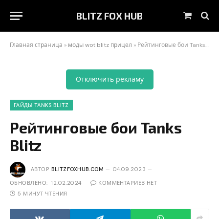
BLITZ FOX HUB
Корзин
Главная страница
»
моды wot blitz прицел
»
Рейтинговые бои Tanks Blitz
Отключить рекламу
ГАЙДЫ TANKS BLITZ
Рейтинговые бои Tanks
Blitz
АВТОР
BLITZFOXHUB.COM
04.09.2023
ОБНОВЛЕНО:
12.02.2024
КОММЕНТАРИЕВ НЕТ
5 МИНУТ ЧТЕНИЯ