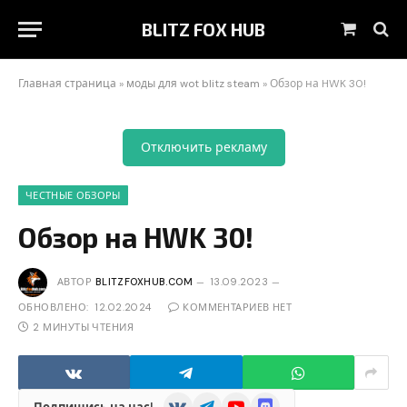
BLITZ FOX HUB
Корзин
Главная страница
»
моды для wot blitz steam
»
Обзор на HWK 30!
Отключить рекламу
ЧЕСТНЫЕ ОБЗОРЫ
Обзор на HWK 30!
АВТОР
BLITZFOXHUB.COM
13.09.2023
ОБНОВЛЕНО:
12.02.2024
КОММЕНТАРИЕВ НЕТ
2 МИНУТЫ ЧТЕНИЯ
VKontakte
Telegram
YouTube
Discord