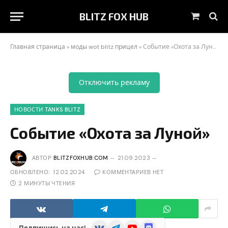
BLITZ FOX HUB
Корзин
Главная страница
»
моды wot blitz прицел
»
Событие «Охота за Луной»
Отключить рекламу
НОВОСТИ TANKS BLITZ
Событие «Охота за Луной»
АВТОР
BLITZFOXHUB.COM
21.09.2023
ОБНОВЛЕНО:
12.02.2024
КОММЕНТАРИЕВ НЕТ
2 МИНУТЫ ЧТЕНИЯ
VKontakte
Telegram
YouTube
Discord